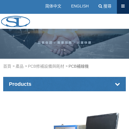
送出
简体中文
ENGLISH
搜尋
壓克力樹脂廠商｜冷埋樹脂、壓克力粉-士琳科技有限公司
首頁
產品
PCB修補設備與耗材
PCB補線機
Products