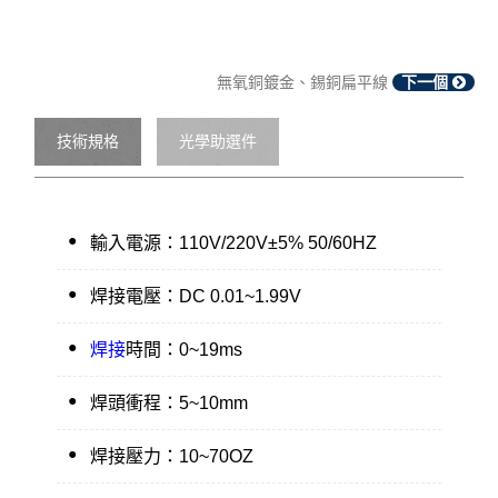
無氧銅鍍金、錫銅扁平線
下一個
技術規格
光學助選件
●
輸入電源：110V/220V±5% 50/60HZ
●
焊接電壓：DC 0.01~1.99V
●
焊接
時間：0~19ms
●
焊頭衝程：5~10mm
●
焊接壓力：10~70OZ