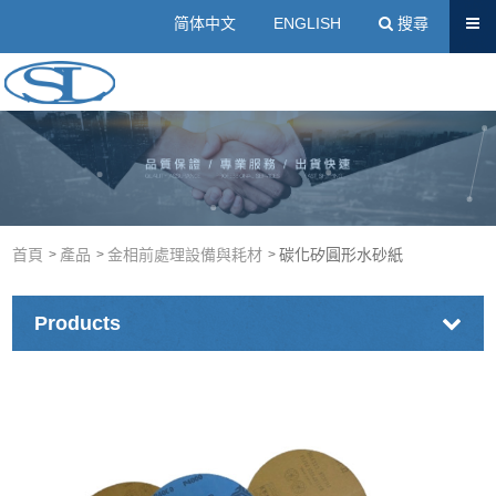
送出
简体中文
ENGLISH
搜尋
壓克力樹脂廠商｜冷埋樹脂、壓克力粉-士琳科技有限公司
首頁
產品
金相前處理設備與耗材
碳化矽圓形水砂紙
Products