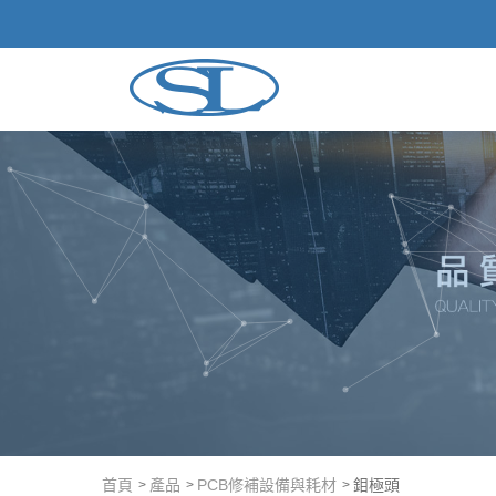
壓克力樹脂廠商｜冷埋樹脂、壓克力粉-士琳科技有限公司
首頁
產品
PCB修補設備與耗材
鉬極頭