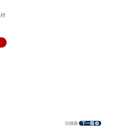
耗材
拉線器
下一個