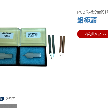
PCB修補設備與
鉬極頭
諮詢此產品
個
雕刻刀片